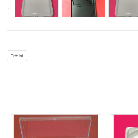
˄
Trở lại