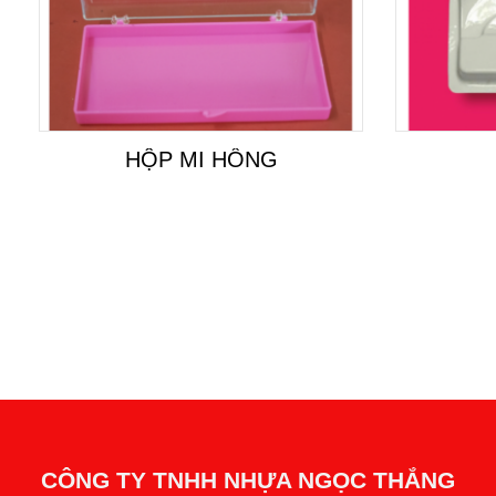
HỘP MI HỒNG
CÔNG TY TNHH NHỰA NGỌC THẮNG