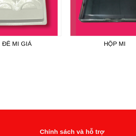
ĐẾ MI GIẢ
HỘP MI
Chính sách và hỗ trợ