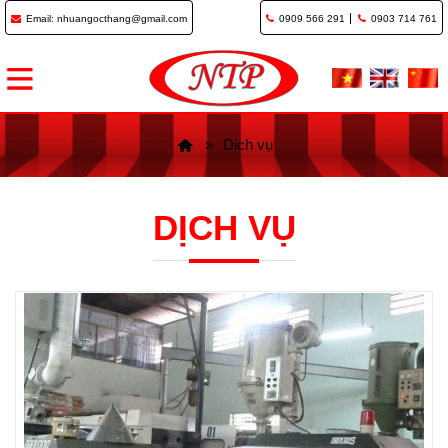
Email: nhuangocthang@gmail.com
0909 566 291
0903 714 761
Dịch vụ
DỊCH VỤ