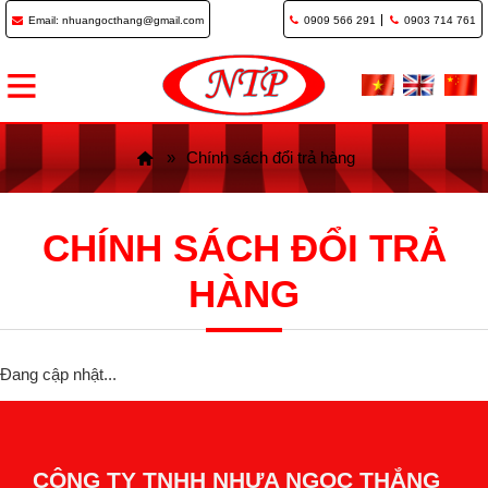
Email: nhuangocthang@gmail.com
0909 566 291
0903 714 761
Chính sách đổi trả hàng
CHÍNH SÁCH ĐỔI TRẢ
HÀNG
Đang cập nhật...
CÔNG TY TNHH NHỰA NGỌC THẮNG