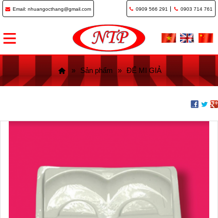
Email: nhuangocthang@gmail.com
0909 566 291
0903 714 761
Sản phẩm
ĐẾ MI GIẢ