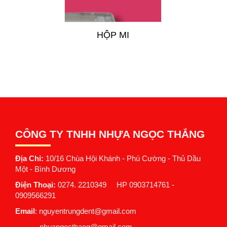
HỘP MI
CÔNG TY TNHH NHỰA NGỌC THẮNG
Địa Chỉ:
10/16 Chùa Hội Khánh - Phú Cường - Thủ Dầu
Một - Bình Dương
Điện Thoại:
0274. 2210349 HP 0903714761 -
0909566291
Email
: nguyentrungdent@gmail.com
nhuangocthang@gmail.com