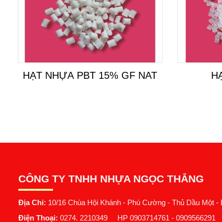
HẠT NHỰA PBT 15% GF NAT
H
CÔNG TY TNHH NHỰA NGỌC THẮNG
Địa Chỉ:
10/16 Chùa Hội Khánh - Phú Cường - Thủ Dầu Một -
Điện Thoại:
0274. 2210349 HP 0903714761 - 0909566291